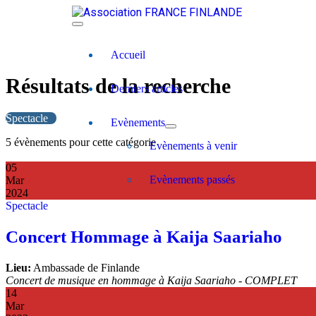
Accueil
Résultats de la recherche
Derniers articles
Spectacle
Evènements
5 évènements pour cette catégorie
Evènements à venir
05
Evènements passés
Mar
2024
Spectacle
Concert Hommage à Kaija Saariaho
Lieu:
Ambassade de Finlande
Concert de musique en hommage à Kaija Saariaho - COMPLET
14
Mar