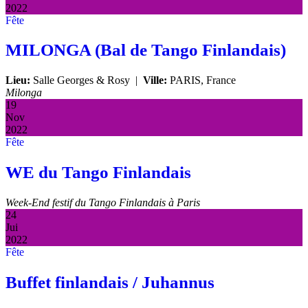
2022
Fête
MILONGA (Bal de Tango Finlandais)
Lieu:
Salle Georges & Rosy
|
Ville:
PARIS, France
Milonga
19
Nov
2022
Fête
WE du Tango Finlandais
Week-End festif du Tango Finlandais à Paris
24
Jui
2022
Fête
Buffet finlandais / Juhannus