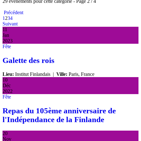
29 évènements pour cette catégorie
- Page 2 / 4
Précédent
1
2
3
4
Suivant
11
Jan
2023
Fête
Galette des rois
Lieu:
Institut Finlandais
|
Ville:
Paris, France
10
Déc
2022
Fête
Repas du 105ème anniversaire de
l'Indépendance de la Finlande
20
Nov