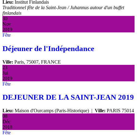
Lieu:
Institut Finlandais
Traditionnel fête de la Saint-Jean / Juhannus autour d'un buffet
finlandais
30
Nov
2019
Fête
Déjeuner de l'Indépendance
Ville:
Paris, 75007, FRANCE
23
Jui
2019
Fête
DEJEUNER DE LA SAINT-JEAN 2019
Lieu:
Maison d'Ourcamps (Paris-Historique)
|
Ville:
PARIS 75014
08
Déc
2018
Fête